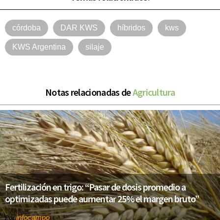
córdoba
DAR KWS
híbridos
kws
KWS Argentina
silaje
Notas relacionadas de
Agricultura
Fertilización en trigo: “Pasar de dosis promedio a
optimizadas puede aumentar 25% el margen bruto”
infocampo
Por