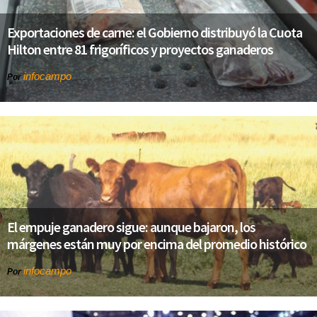
Exportaciones de carne: el Gobierno distribuyó la Cuota
Hilton entre 81 frigoríficos y proyectos ganaderos
infocampo
Por
El empuje ganadero sigue: aunque bajaron, los
márgenes están muy por encima del promedio histórico
infocampo
Por