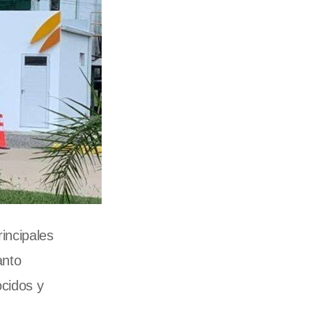
incipales
anto
ocidos y