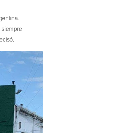
gentina.
e siempre
recisó.