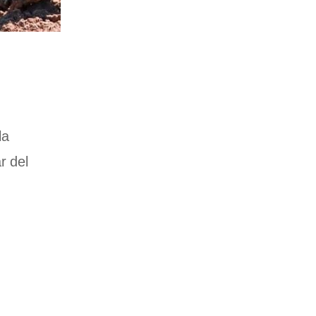
la
r del