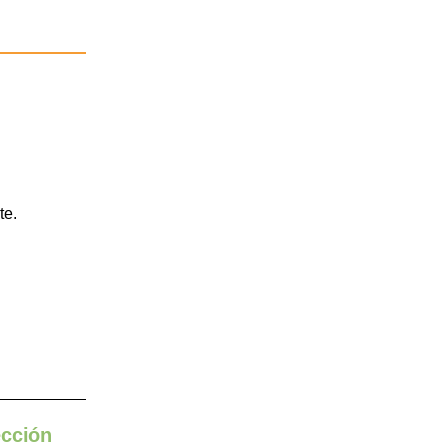
te.
ección