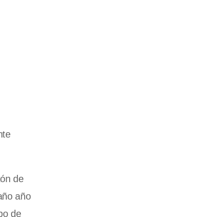
nte
tón de
caño año
po de