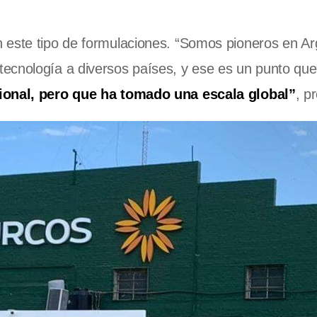
 este tipo de formulaciones. “Somos pioneros en Ar
ecnología a diversos países, y ese es un punto qu
ional, pero que ha tomado una escala global”
, p