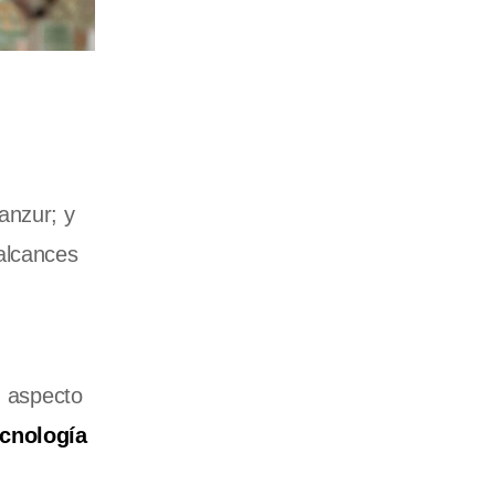
anzur; y
 alcances
n aspecto
ecnología