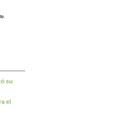
te.
zó su
a el