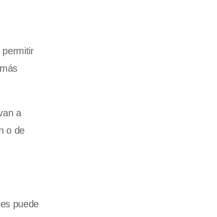
permitir
emás
van a
ón o de
les puede