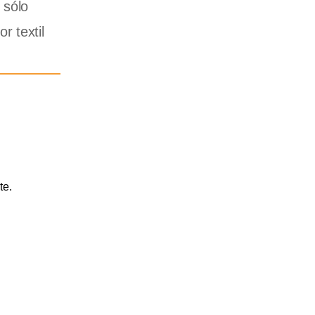
 sólo
r textil
te.