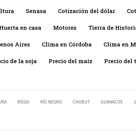
ltura
Senasa
Cotización del dólar
Cot
Huerta en casa
Motores
Tierra de Histori
enos Aires
Clima en Córdoba
Clima en 
cio de la soja
Precio del maíz
Precio del 
URA
RIEGO
RÍO NEGRO
CHUBUT
GUANACOS
J