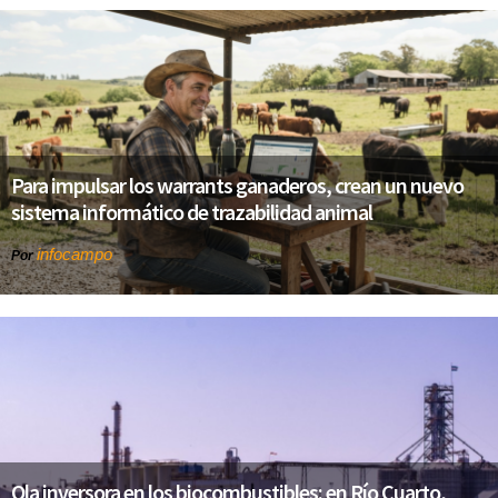
Para impulsar los warrants ganaderos, crean un nuevo
sistema informático de trazabilidad animal
infocampo
Por
Ola inversora en los biocombustibles: en Río Cuarto,