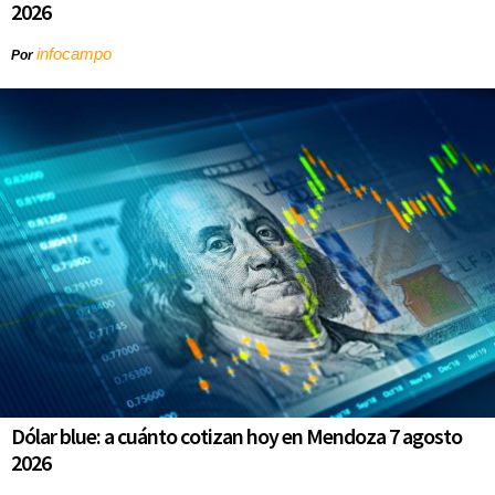
2026
infocampo
Por
Dólar blue: a cuánto cotizan hoy en Mendoza 7 agosto
2026