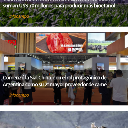
suman U$S 70 millones para producir más bioetanol
infocampo
Por
Comenzó la Sial China, con el rol protagónico de
Argentina como su 2° mayor proveedor de carne
infocampo
Por