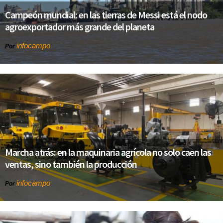
Campeón mundial: en las tierras de Messi está el nodo
agroexportador más grande del planeta
infocampo
Por
Marcha atrás: en la maquinaria agrícola no solo caen las
ventas, sino también la producción
infocampo
Por