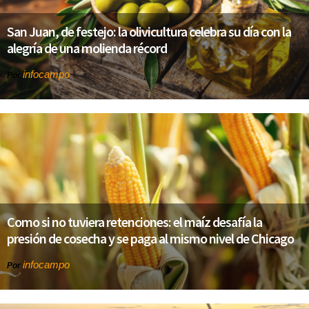
San Juan, de festejo: la olivicultura celebra su día con la
alegría de una molienda récord
infocampo
Por
Como si no tuviera retenciones: el maíz desafía la
presión de cosecha y se paga al mismo nivel de Chicago
infocampo
Por