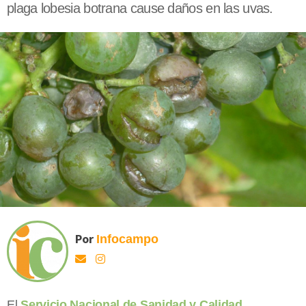
plaga lobesia botrana cause daños en las uvas.
Por
Infocampo
El
Servicio Nacional de Sanidad y Calidad