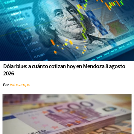
Dólar blue: a cuánto cotizan hoy en Mendoza 8 agosto
2026
infocampo
Por