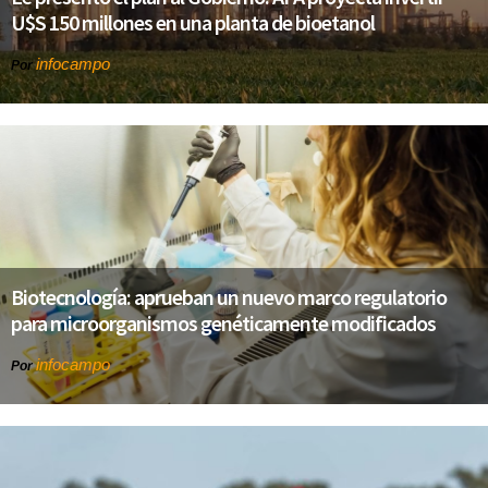
U$S 150 millones en una planta de bioetanol
infocampo
Por
Biotecnología: aprueban un nuevo marco regulatorio
para microorganismos genéticamente modificados
infocampo
Por