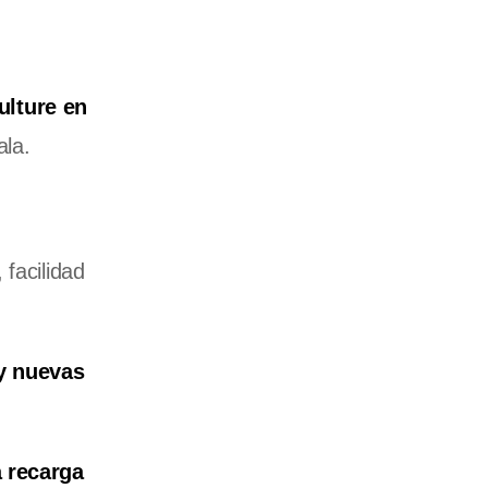
ulture en
ala.
facilidad
 y nuevas
a recarga