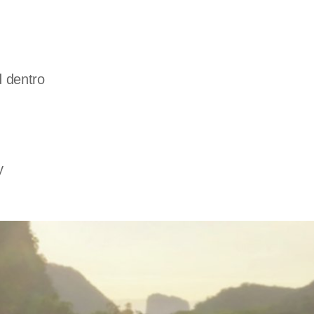
 dentro
y