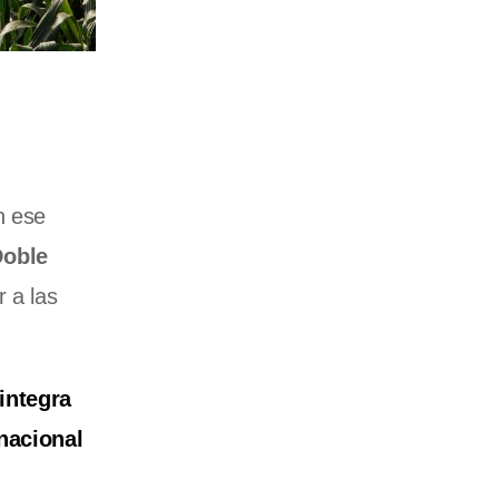
n ese
Doble
r a las
integra
 nacional