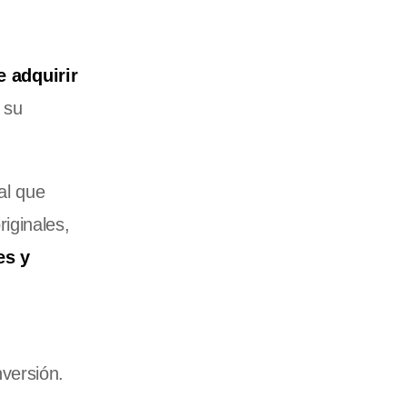
 adquirir
 su
al que
riginales,
es y
nversión.