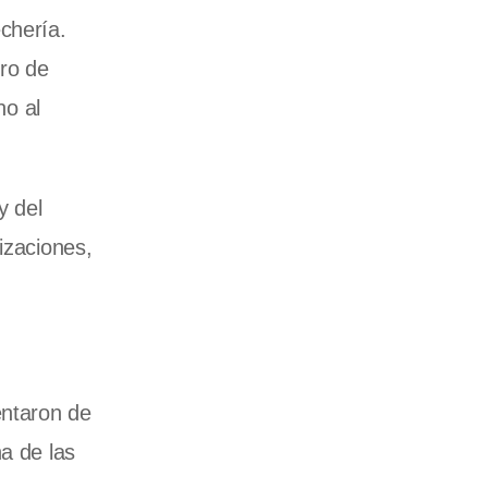
chería.
tro de
no al
y del
izaciones,
entaron de
a de las