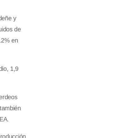
deñe y
uidos de
 12% en
io, 1,9
verdeos
 también
REA.
producción