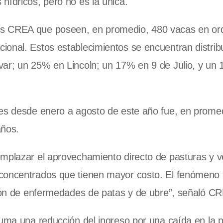
hídricos, pero no es la única.
os CREA que poseen, en promedio, 480 vacas en or
ional. Estos establecimientos se encuentran distrib
var; un 25% en Lincoln; un 17% en 9 de Julio, y un
des desde enero a agosto de este año fue, en promed
años.
emplazar el aprovechamiento directo de pasturas y 
 concentrados que tienen mayor costo. El fenómeno
ación de enfermedades de patas y de ubre”, señaló C
suma una reducción del ingreso por una caída en la 