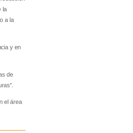
 la
o a la
ncia y en
as de
uras”.
n el área