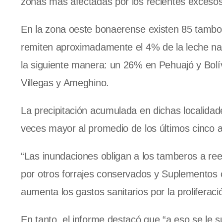
zonas más afectadas por los recientes excesos 
En la zona oeste bonaerense existen 85 tamb
remiten aproximadamente el 4% de la leche nac
la siguiente manera: un 26% en Pehuajó y Bolí
Villegas y Ameghino.
La precipitación acumulada en dichas localida
veces mayor al promedio de los últimos cinco 
“Las inundaciones obligan a los tamberos a re
por otros forrajes conservados y Suplementos
aumenta los gastos sanitarios por la prolifer
En tanto, el informe destacó que “a eso se le 