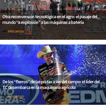
Otra reconversión tecnológica en el agro: el pasaje del
mundo “a explosión” a las máquinas a batería
infocampo
Por
De los “fierros” de las pistas a los del campo: el líder del
TC desembarca en la maquinaria agrícola
infocampo
Por