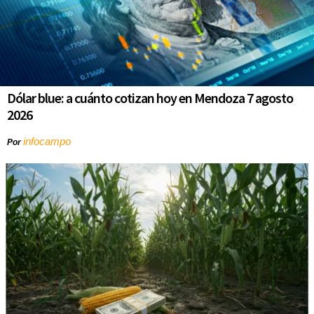
Dólar blue: a cuánto cotizan hoy en Mendoza 7 agosto
2026
infocampo
Por