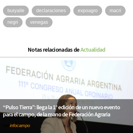
buryaile
declaraciones
expoagro
macri
negri
venegas
Notas relacionadas de
Actualidad
“Pulso Tierra”: llega la 1° edición de un nuevo evento
para el campo, de la mano de Federación Agraria
infocampo
Por