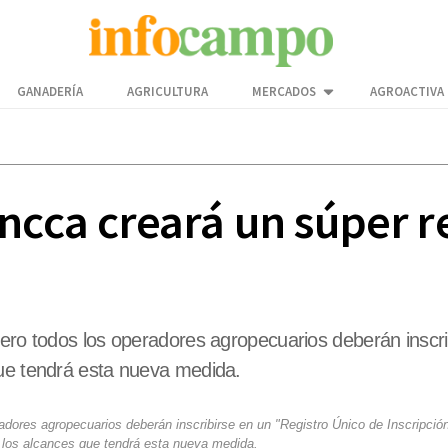
GANADERÍA
AGRICULTURA
MERCADOS
AGROACTIVA
ncca creará un súper r
nero todos los operadores agropecuarios deberán inscri
que tendrá esta nueva medida.
adores agropecuarios deberán inscribirse en un "Registro Único de Inscripción
los alcances que tendrá esta nueva medida.