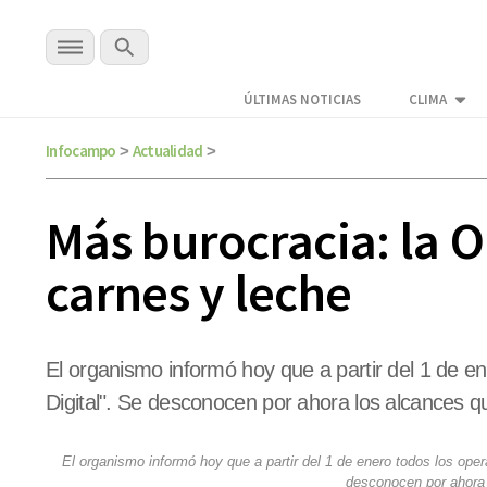
ÚLTIMAS NOTICIAS
CLIMA
Infocampo
Actualidad
>
>
Más burocracia: la O
carnes y leche
El organismo informó hoy que a partir del 1 de e
Digital". Se desconocen por ahora los alcances 
El organismo informó hoy que a partir del 1 de enero todos los oper
desconocen por ahora 