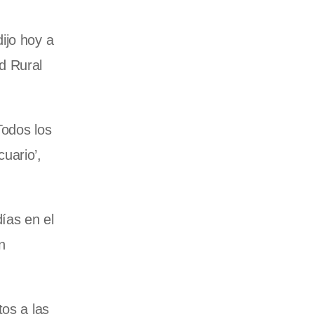
ijo hoy a
d Rural
Todos los
uario’,
ías en el
n
tos a las