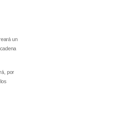
reará un
a cadena
rá, por
los