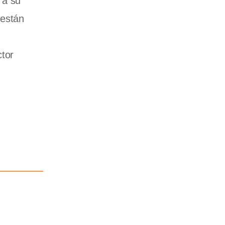
 a su
 están
ctor