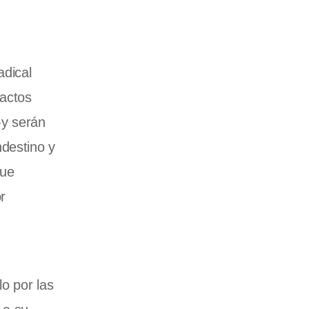
adical
 actos
-y serán
destino y
que
r
o por las