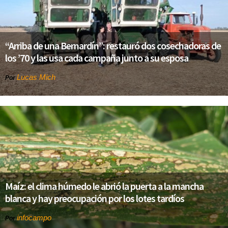
“Arriba de una Bernardín”: restauró dos cosechadoras de
los ’70 y las usa cada campaña junto a su esposa
Lucas Mich
Por
Maíz: el clima húmedo le abrió la puerta a la mancha
blanca y hay preocupación por los lotes tardíos
infocampo
Por