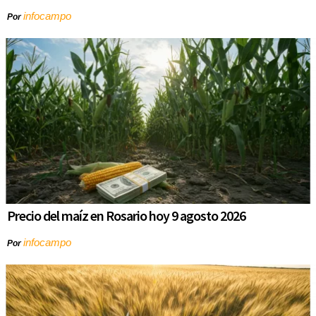
infocampo
Por
Precio del maíz en Rosario hoy 9 agosto 2026
infocampo
Por