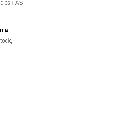
ecios FAS
n a
tock,