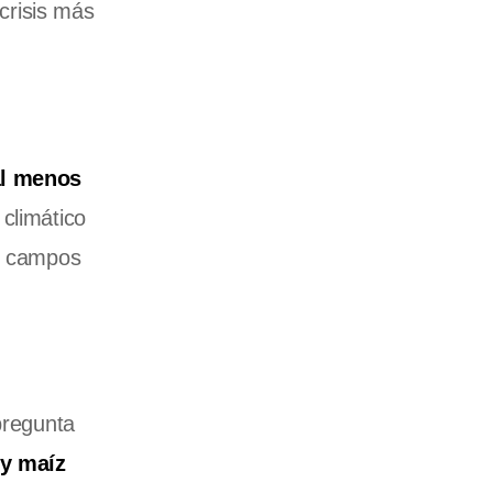
crisis más
 al menos
climático
re campos
pregunta
 y maíz