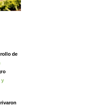
rollo de
n
gro
 y
rivaron