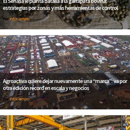
El Senasa le planta batalla a la garrapata bovina:
estrategias por zonas y más herramientas de control
infocampo
Por
Agroactiva quiere dejar nuevamente una “marca”: va por
otra edición récord en escala y negocios
infocampo
Por