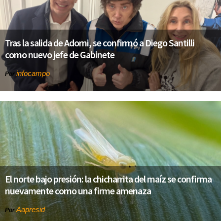
Tras la salida de Adorni, se confirmó a Diego Santilli
como nuevo jefe de Gabinete
infocampo
Por
El norte bajo presión: la chicharrita del maíz se confirma
nuevamente como una firme amenaza
Aapresid
Por