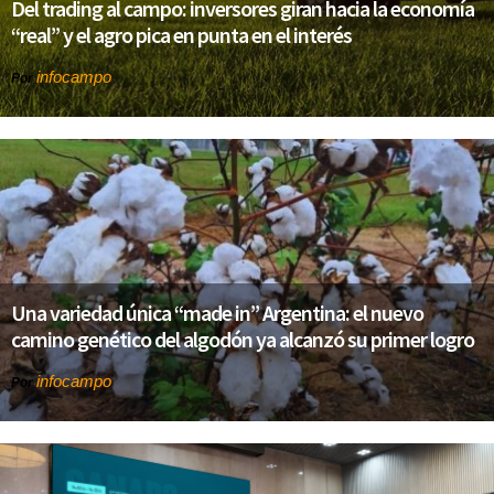
Del trading al campo: inversores giran hacia la economía
“real” y el agro pica en punta en el interés
infocampo
Por
Una variedad única “made in” Argentina: el nuevo
camino genético del algodón ya alcanzó su primer logro
infocampo
Por