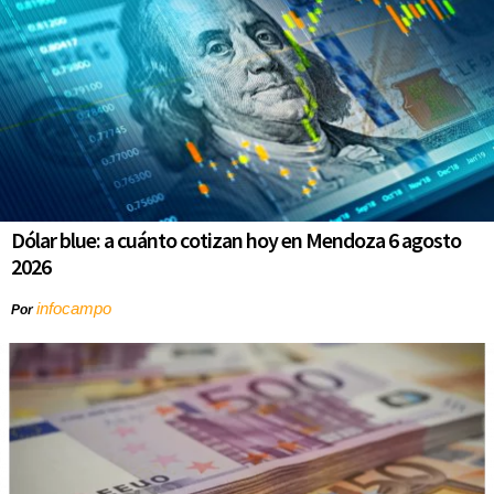
Dólar blue: a cuánto cotizan hoy en Mendoza 6 agosto
2026
infocampo
Por