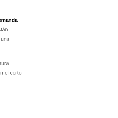
emanda
stán
a una
tura
n el corto