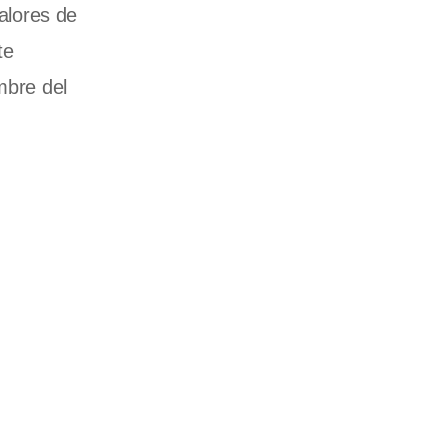
valores de
te
mbre del