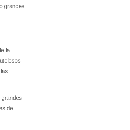
do grandes
e la
autelosos
 las
n grandes
res de