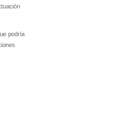
ctuación
que podría
ciones