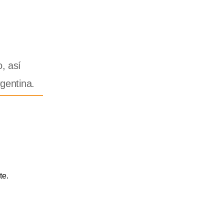
o, así
gentina.
te.