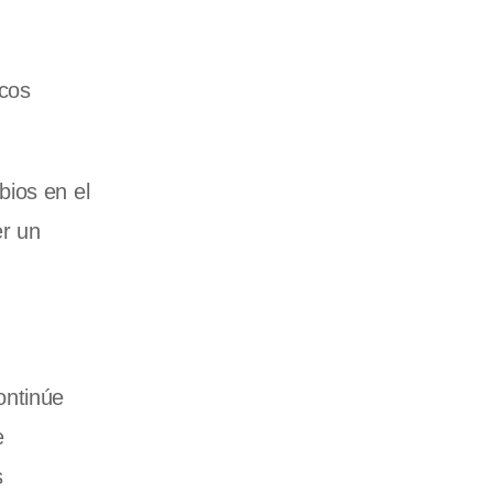
icos
bios en el
er un
ontinúe
e
s