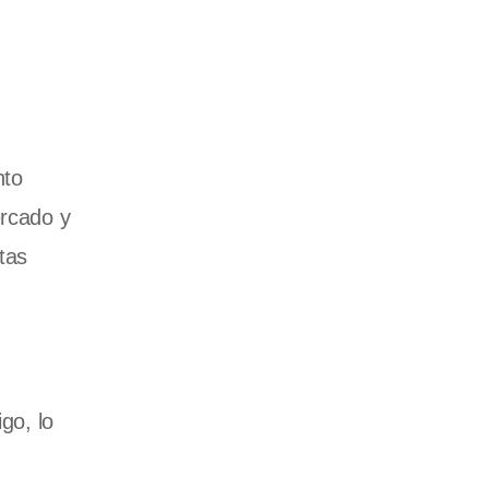
nto
ercado y
tas
go, lo