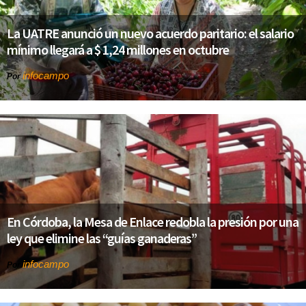
La UATRE anunció un nuevo acuerdo paritario: el salario
mínimo llegará a $ 1,24 millones en octubre
infocampo
Por
En Córdoba, la Mesa de Enlace redobla la presión por una
ley que elimine las “guías ganaderas”
infocampo
Por