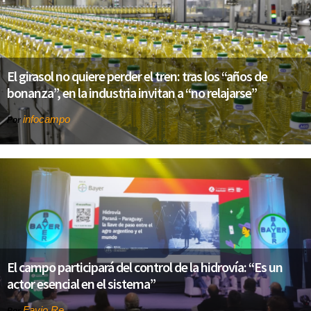
El girasol no quiere perder el tren: tras los “años de
bonanza”, en la industria invitan a “no relajarse”
infocampo
Por
El campo participará del control de la hidrovía: “Es un
actor esencial en el sistema”
Favio Re