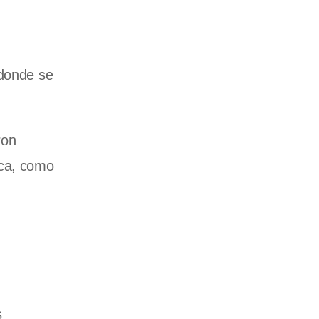
 donde se
ron
ica, como
s