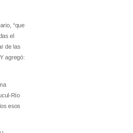
ario, “que
das el
r de las
 Y agregó:
rma
ucul-Río
dos esos