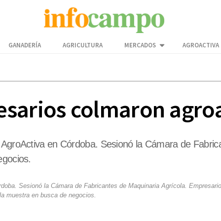
GANADERÍA
AGRICULTURA
MERCADOS
AGROACTIVA
sarios colmaron agro
ó AgroActiva en Córdoba. Sesionó la Cámara de Fabric
egocios.
rdoba. Sesionó la Cámara de Fabricantes de Maquinaria Agrícola. Empresario
 la muestra en busca de negocios.