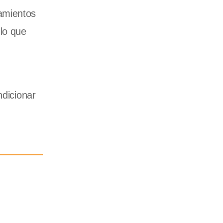
namientos
 lo que
ndicionar