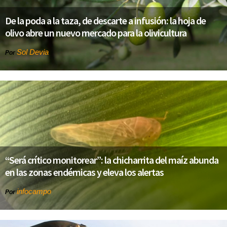
De la poda a la taza, de descarte a infusión: la hoja de
olivo abre un nuevo mercado para la olivicultura
Sol Devia
Por
“Será crítico monitorear”: la chicharrita del maíz abunda
en las zonas endémicas y eleva los alertas
infocampo
Por