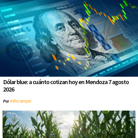
Dólar blue: a cuánto cotizan hoy en Mendoza 7 agosto
2026
infocampo
Por