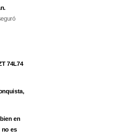
n.
seguró
ZT 74L74
onquista,
 bien en
 no es