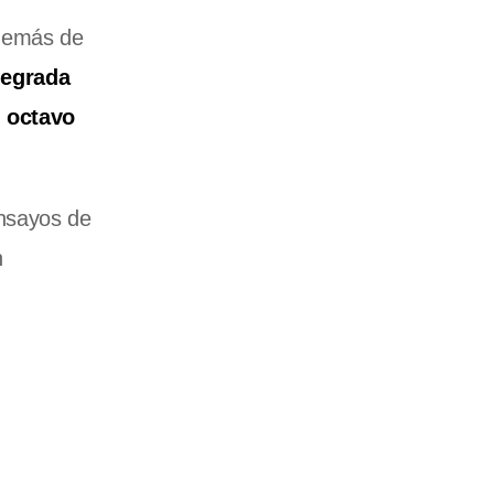
además de
tegrada
l octavo
nsayos de
n