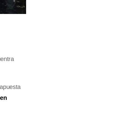
uentra
 apuesta
 en