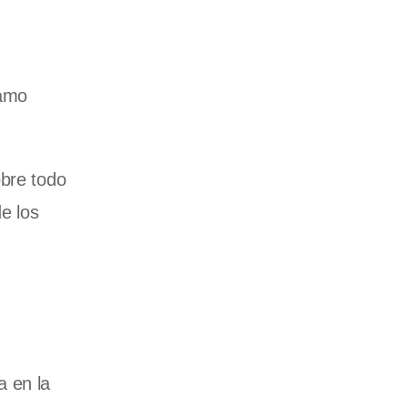
ramo
obre todo
e los
a en la