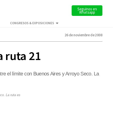
Seguinos en
Whatsapp
CONGRESOS & EXPOSICIONES
26 de noviembre de 2008
a ruta 21
re el límite con Buenos Aires y Arroyo Seco. La
co. La ruta es