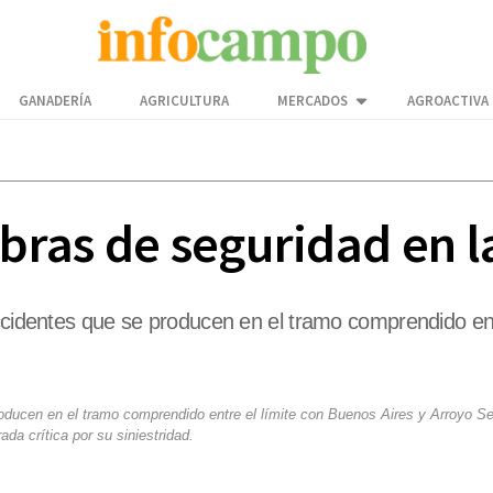
GANADERÍA
AGRICULTURA
MERCADOS
AGROACTIVA
obras de seguridad en l
accidentes que se producen en el tramo comprendido ent
roducen en el tramo comprendido entre el límite con Buenos Aires y Arroyo Se
ada crítica por su siniestridad.