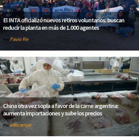
El INTA oficializó nuevos retiros voluntarios: buscan
reducir la planta en más de 1.000 agentes
Favio Re
Por
China otra vez sopla a favor de la carne argentina:
aumenta importaciones y sube los precios
infocampo
Por