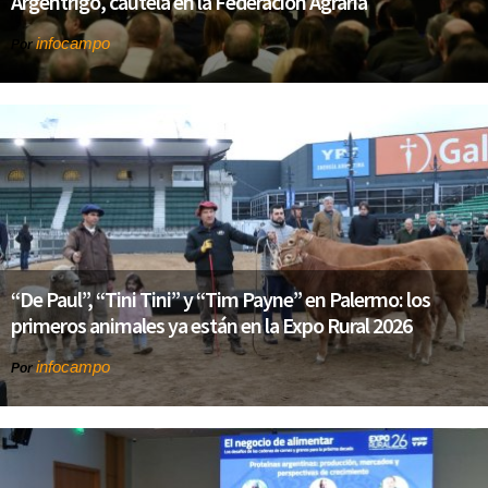
Argentrigo, cautela en la Federación Agraria
infocampo
Por
“De Paul”, “Tini Tini” y “Tim Payne” en Palermo: los
primeros animales ya están en la Expo Rural 2026
infocampo
Por