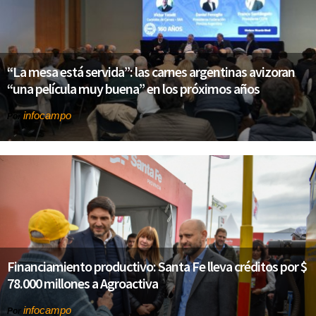
“La mesa está servida”: las carnes argentinas avizoran
“una película muy buena” en los próximos años
infocampo
Por
Financiamiento productivo: Santa Fe lleva créditos por $
78.000 millones a Agroactiva
infocampo
Por