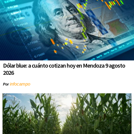
Dólar blue: a cuánto cotizan hoy en Mendoza 9 agosto
2026
infocampo
Por