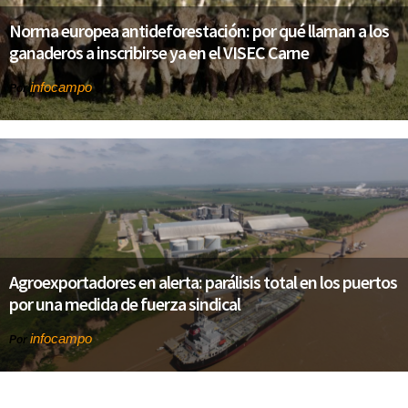
Norma europea antideforestación: por qué llaman a los
ganaderos a inscribirse ya en el VISEC Carne
infocampo
Por
Agroexportadores en alerta: parálisis total en los puertos
por una medida de fuerza sindical
infocampo
Por