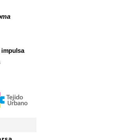
loma
e impulsa
s