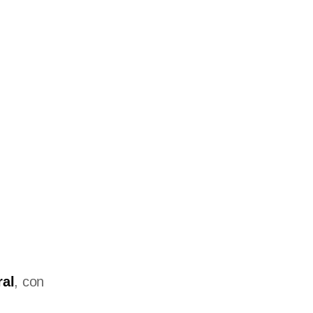
ral
, con