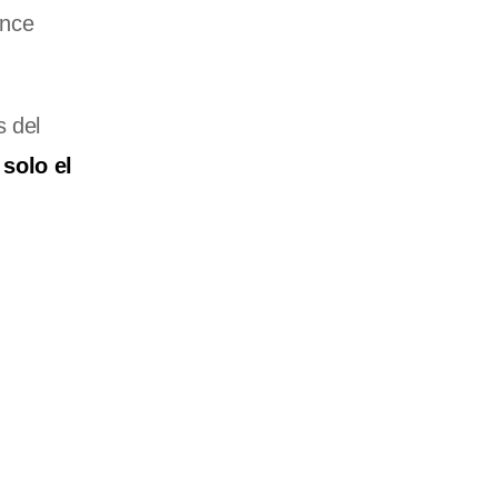
ance
s del
solo el