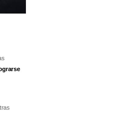
as
ograrse
tras