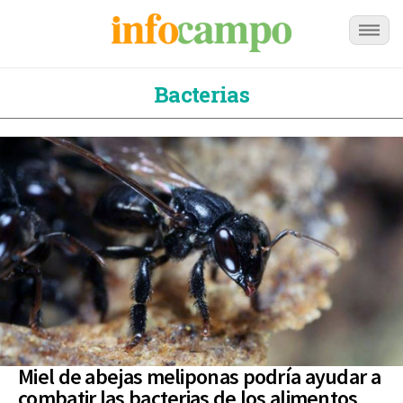
Bacterias
Miel de abejas meliponas podría ayudar a
combatir las bacterias de los alimentos