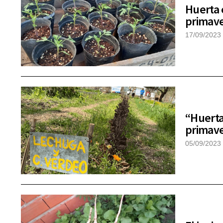
Huerta 
primave
17/09/2023
“Huerta
primave
05/09/2023