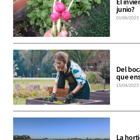
El invi
junio?
01/06/2023
Del boc
que ens
15/04/2023
La hort