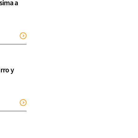
sima a
rro y
n