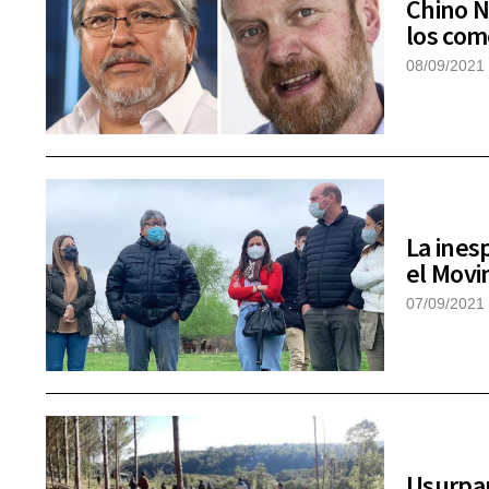
Chino N
los co
08/09/2021
La ines
el Movi
07/09/2021
Usurpar