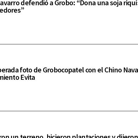
avarro defendió a Grobo: “Dona una soja riquí
medores”
perada foto de Grobocopatel con el Chino Nava
miento Evita
on un terreno, hicieron plantaciones y dijero