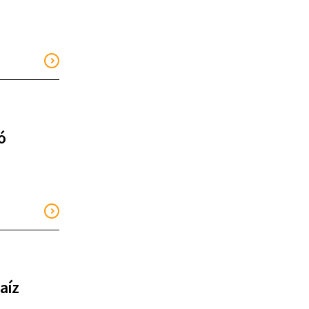
ó
aíz