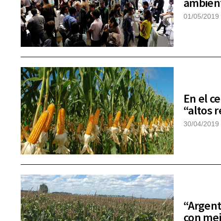
ambien
01/05/2019
En el c
“altos 
30/04/2019
“Argent
con mej