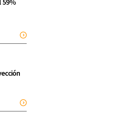
l 59%
yección