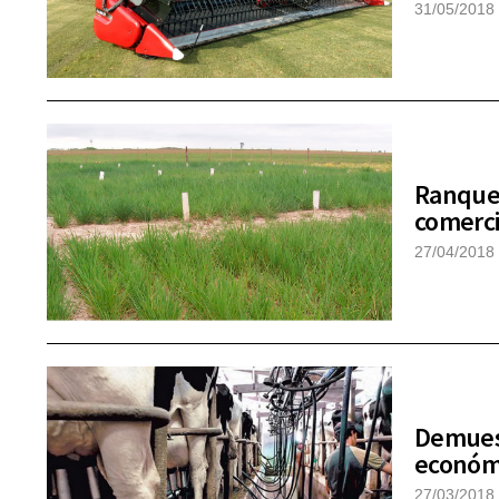
31/05/2018
Ranquel
comerc
27/04/2018
Demuest
económ
27/03/2018