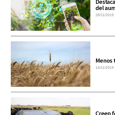
Destaca
del aum
28/11/2019
Menos t
14/11/2019
Creep f