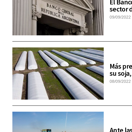
El Banc
sector 
09/09/2022
Más pre
su soja
08/09/2022
Ante la