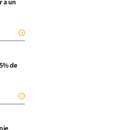
r a un
95% de
nje