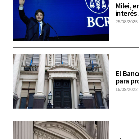
Milei, e
interés
25/08/2025
El Banc
para pr
15/09/2022