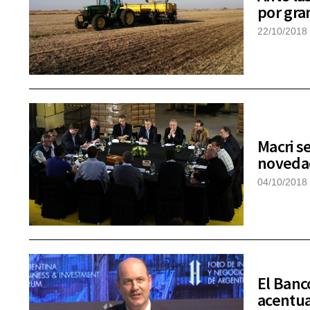
por gra
22/10/2018
Macri s
novedad
04/10/2018
El Banc
acentua