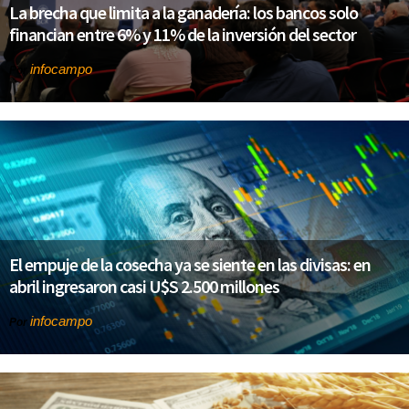
La brecha que limita a la ganadería: los bancos solo
financian entre 6% y 11% de la inversión del sector
infocampo
Por
El empuje de la cosecha ya se siente en las divisas: en
abril ingresaron casi U$S 2.500 millones
infocampo
Por