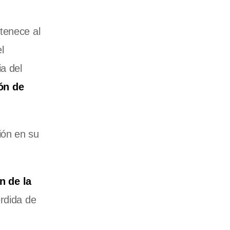
tenece al
l
a del
ón de
ión en su
n de la
érdida de