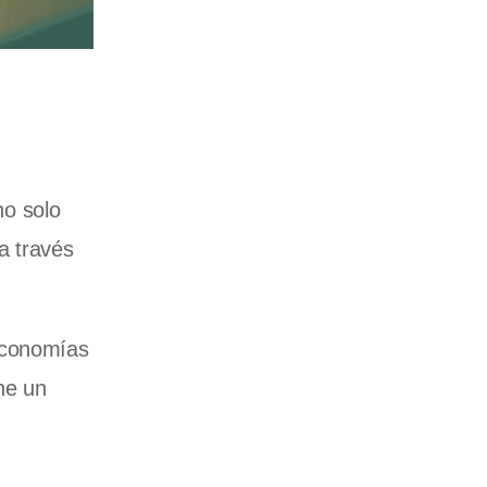
no solo
 a través
economías
ne un