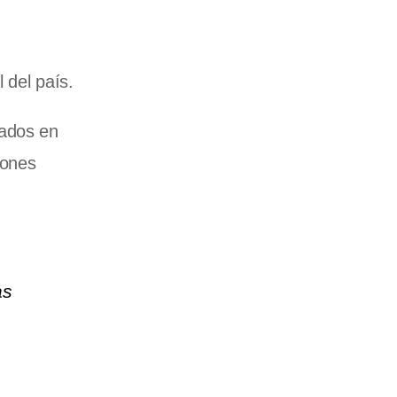
 del país.
cados en
iones
as