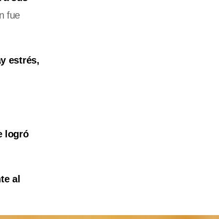
n fue
ay estrés,
e logró
te al