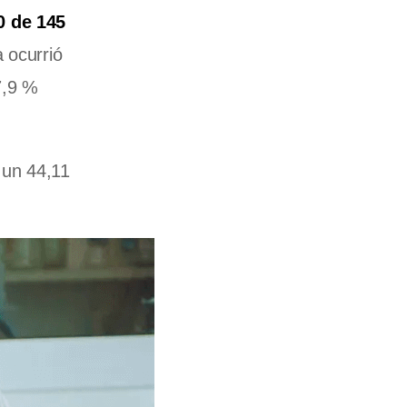
0 de 145
a ocurrió
7,9 %
 un 44,11