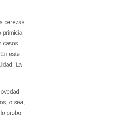
as cerezas
 primicia
s casos
 En este
lidad. La
 novedad
cos, o sea,
lo probó