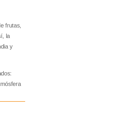
e frutas,
, la
dia y
ados:
atmósfera