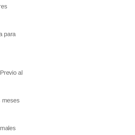
res
a para
Previo al
os meses
imales