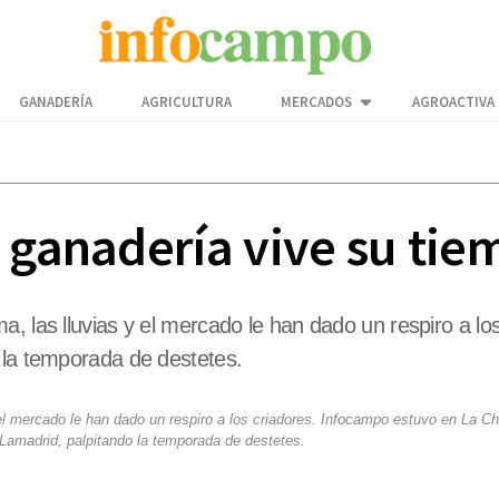
GANADERÍA
AGRICULTURA
MERCADOS
AGROACTIVA
a ganadería vive su ti
a, las lluvias y el mercado le han dado un respiro a 
 la temporada de destetes.
 el mercado le han dado un respiro a los criadores. Infocampo estuvo en La 
 Lamadrid, palpitando la temporada de destetes.