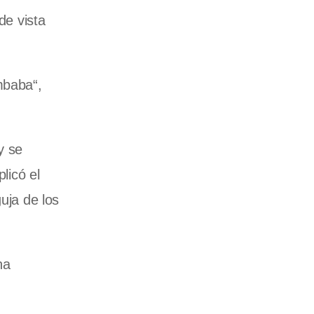
de vista
mbaba
“,
y se
licó el
uja de los
na