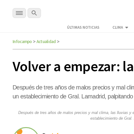
ÚLTIMAS NOTICIAS
CLIMA
Infocampo
Actualidad
>
>
Volver a empezar: l
Después de tres años de malos precios y mal clim
un establecimiento de Gral. Lamadrid, palpitando
Después de tres años de malos precios y mal clima, las lluvias y
establecimiento de Gral.