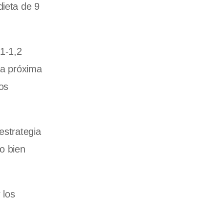
dieta de 9
 1-1,2
la próxima
jos
estrategia
o bien
 los