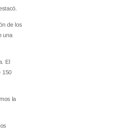
estacó.
ón de los
n una
a. El
e 150
amos la
dos