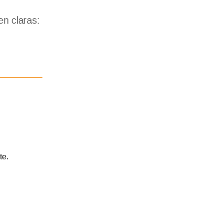
en claras:
te.