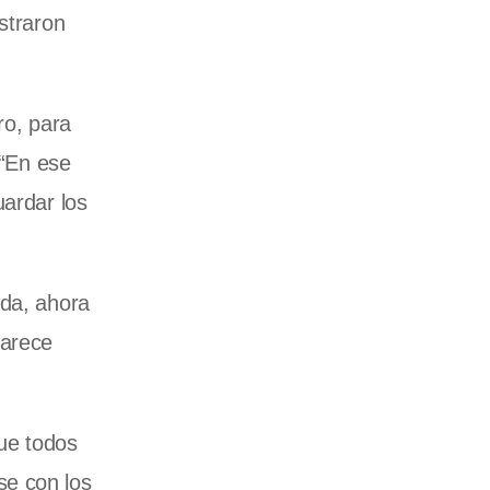
straron
ro, para
 “En ese
uardar los
nda, ahora
parece
ue todos
se con los