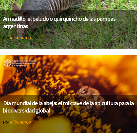
Armadillo: el peludo o quirquincho de las pampas
argentinas
infocampo
Por
Día mundial de la abeja: el rol clave de la apicultura para la
biodiversidad global
infocampo
Por