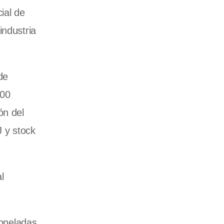
ial de
industria
de
000
ón del
J y stock
l
toneladas