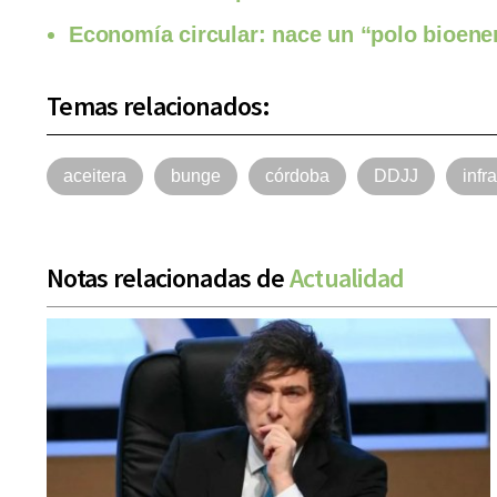
Economía circular: nace un “polo bioene
Temas relacionados:
aceitera
bunge
córdoba
DDJJ
infr
Notas relacionadas de
Actualidad