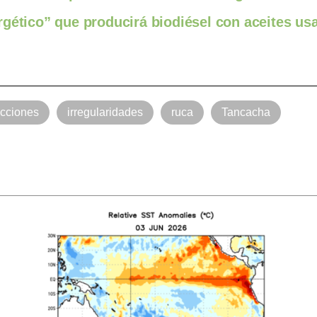
rgético” que producirá biodiésel con aceites us
acciones
irregularidades
ruca
Tancacha