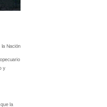
 la Nación
ropecuario
o y
 que la