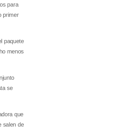
tos para
o primer
el paquete
ucho menos
njunto
sta se
ladora que
e salen de