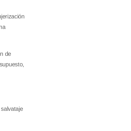
jerización
rma
ón de
 supuesto,
salvataje