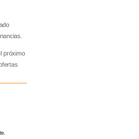
cado
anancias.
el próximo
ofertas
te.