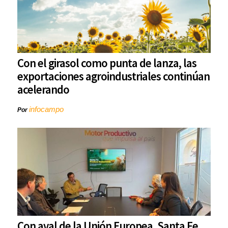
Con el girasol como punta de lanza, las
exportaciones agroindustriales continúan
acelerando
infocampo
Por
Con aval de la Unión Europea, Santa Fe