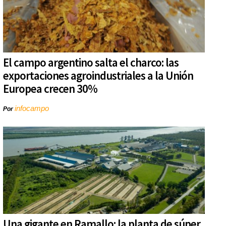
El campo argentino salta el charco: las
exportaciones agroindustriales a la Unión
Europea crecen 30%
infocampo
Por
Una gigante en Ramallo: la planta de súper