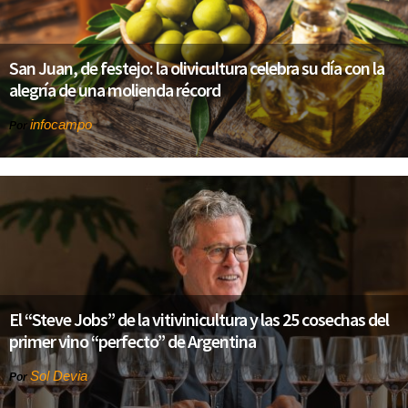
San Juan, de festejo: la olivicultura celebra su día con la
alegría de una molienda récord
infocampo
Por
El “Steve Jobs” de la vitivinicultura y las 25 cosechas del
primer vino “perfecto” de Argentina
Sol Devia
Por